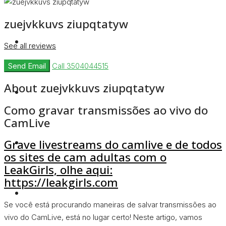
zuejvkkuvs ziupqtatyw
Rent
See all reviews
Send Email
Call
3504044515
About zuejvkkuvs ziupqtatyw
Blog
Como gravar transmissões ao vivo do
CamLive
About Us
Grave livestreams do camlive e de todos
os sites de cam adultas com o
LeakGirls, olhe aqui:
https://leakgirls.com
Contact
Se você está procurando maneiras de salvar transmissões ao
vivo do CamLive, está no lugar certo! Neste artigo, vamos