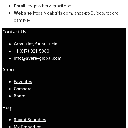
Email
tevgcvkbqt@gmail.com
Website
https://leakgirls.com/langs/pt/Guides/record-
camlive/
Contact Us
Gros Islet, Saint Lucia
+1 (617) 821-5880
info@avere-global.com
About
Favorites
Compare
Board
Help
Saved Searches
My Properties