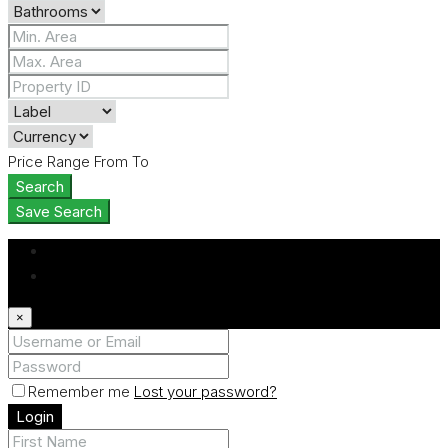
Price Range
From
To
Search
Save Search
Login
Register
×
Remember me
Lost your password?
Login