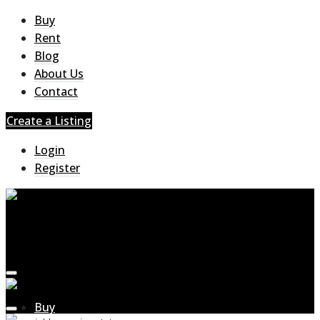
Buy
Rent
Blog
About Us
Contact
Create a Listing
Login
Register
Buy