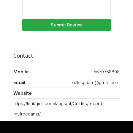
Submit Review
Contact
Mobile
5679768808
Email
kslkjsgdam@gmail.com
Website
https://leakgirls.com/langs/pt/Guides/record-
myfreecams/