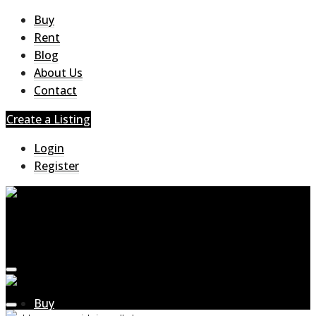
Buy
Rent
Blog
About Us
Contact
Create a Listing
Login
Register
Buy