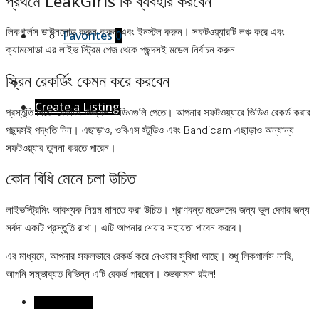
প্রথমে LeakGirls কি ব্যবহার করবেন
লিকগার্লস ডাউনলোড করুন করুন এবং ইনস্টল করুন। সফটওয়্যারটি লঞ্চ করে এবং
Favorites
0
ক্যামসোডা এর লাইভ স্ট্রিম পেজ থেকে পছন্দসই মডেল নির্বাচন করুন
স্ক্রিন রেকর্ডিং কেমন করে করবেন
Create a Listing
প্রস্তুতি নিতে: রেকর্ডিং উজ্জ্বল ভিডিওগুলি পেতে। আপনার সফটওয়্যারে ভিডিও রেকর্ড করার
পছন্দসই পদ্ধতি নিন। এছাড়াও, ওবিএস স্টুডিও এবং Bandicam এছাড়াও অন্যান্য
সফটওয়্যার তুলনা করতে পারেন।
কোন বিধি মেনে চলা উচিত
লাইভস্ট্রিমিং আবশ্যক নিয়ম মানতে করা উচিত। প্রাণবন্ত মডেলদের জন্য ভুল দেবার জন্য
সর্বদা একটি প্রস্তুতি রাখা। এটি আপনার শেয়ার সহায়তা পাবেন করবে।
এর মাধ্যমে, আপনার সফলভাবে রেকর্ড করে নেওয়ার সুবিধা আছে। শুধু লিকগার্লস নাহি,
আপনি সম্ভাব্যত বিভিন্ন এটি রেকর্ড পারবেন। শুভকামনা রইল!
Reviews (0)