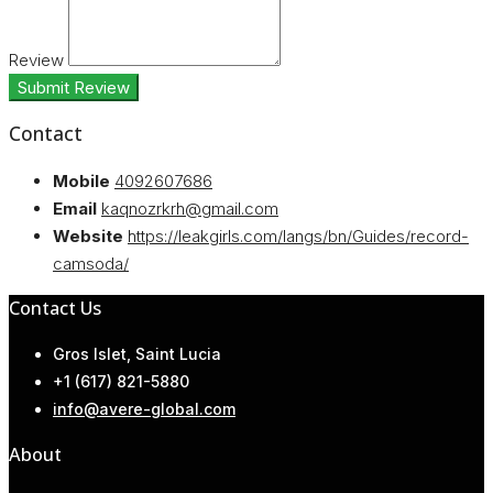
Review
Submit Review
Contact
Mobile
4092607686
Email
kaqnozrkrh@gmail.com
Website
https://leakgirls.com/langs/bn/Guides/record-
camsoda/
Contact Us
Gros Islet, Saint Lucia
+1 (617) 821-5880
info@avere-global.com
About