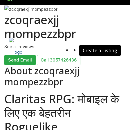
zcoqraexjj
Rent
mompezzbpr
See all reviews
Create a Listing
Blog
Send Email
Call
3057426436
About zcoqraexjj
mompezzbpr
About Us
Claritas RPG: मोबाइल के
लिए एक बेहतरीन
Contact
Roguelike