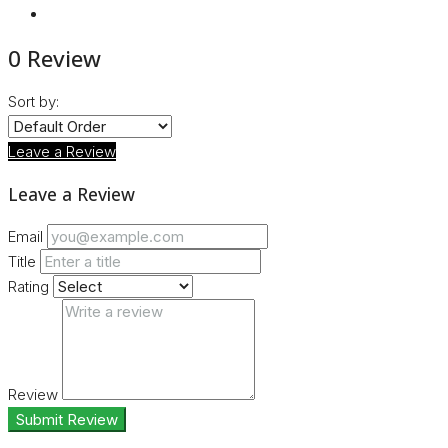
0 Review
Sort by:
Leave a Review
Leave a Review
Email
Title
Rating
Review
Submit Review