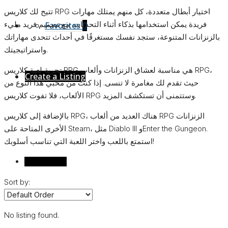
تتيح لك كلاريس RPG اختيار أبطال متعددة، كل منهم يمتلك مهارات
فريدة يمكن استخدامها بذكاء أثناء التحديات. مع تصميم فريد مليء
Favorites
0
بالزنزانات المتنوعة، ستجد نفسك مستغرقًا في أحداث تتحدى مهاراتك
واستراتيجيتك.
تجربة لعبة كلاريس RPG هي مناسبة لعشاق الزنزانات وألعاب RPG،
Create a Listing
حيث تقدم لك مغامرة لا تنسى. إذا كنت من محبي هذا النوع من
الألعاب، فلا تفوت كلاريس RPG وستتمنى أن تستكشف المزيد.
بالإضافة إلى كلاريس RPG، هناك العديد من ألعاب RPG الزنزانات
الأخرى المتاحة على Steam، مثل Diablo III وEnter the Gungeon.
استمتع باللعب واختر اللعبة التي تناسب أسلوبك!
Reviews (0)
Sort by:
No listing found.