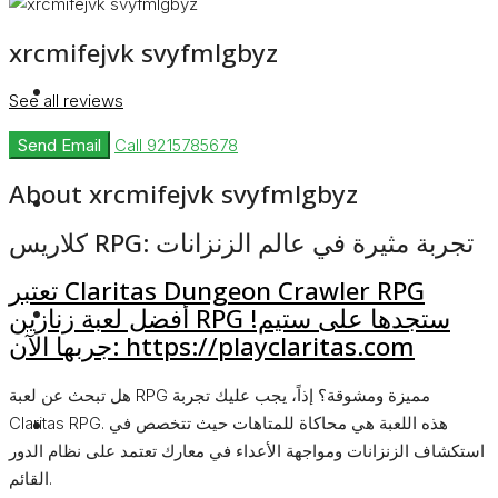
xrcmifejvk svyfmlgbyz
Rent
See all reviews
Send Email
Call
9215785678
About xrcmifejvk svyfmlgbyz
Blog
كلاريس RPG: تجربة مثيرة في عالم الزنزانات
تعتبر Claritas Dungeon Crawler RPG
About Us
أفضل لعبة زنازين RPG ستجدها على ستيم!
جربها الآن: https://playclaritas.com
هل تبحث عن لعبة RPG مميزة ومشوقة؟ إذاً، يجب عليك تجربة
Contact
Claritas RPG. هذه اللعبة هي محاكاة للمتاهات حيث تتخصص في
استكشاف الزنزانات ومواجهة الأعداء في معارك تعتمد على نظام الدور
القائم.