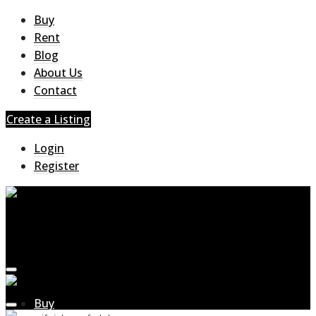
Buy
Rent
Blog
About Us
Contact
Create a Listing
Login
Register
Buy