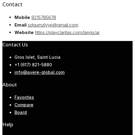
Contact
Mobile
9215785678
Email
sdgumzlyyp@gmail.com
Website
https://playclaritas.com/langs/ar
Contact Us
Gros Islet, Saint Lucia
+1 (617) 821-5880
info@avere-global.com
About
Favorites
Compare
Board
Help