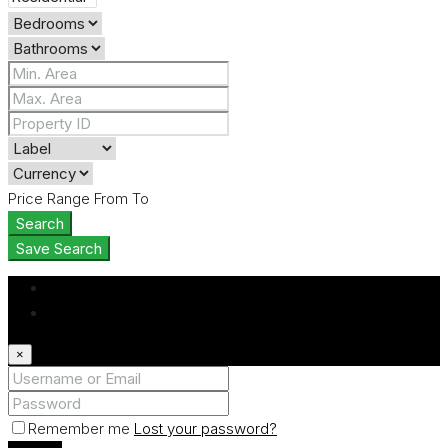
Price Range
From
To
Search
Save Search
Login
Register
×
Remember me
Lost your password?