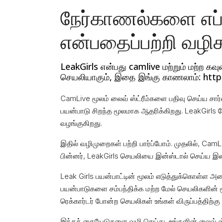
நேர்காணல்களை எப்ப
என்பதைப்பற்றி வழிக
LeakGirls என்பது camlive மற்றும் மற்ற கவு
செயலியாகும், இதை இங்கு காணலாம்: https
CamLive மூலம் லைவ் ஸ்ட்ரீம்களை பதிவு செய்ய சார
பயன்பாடு சிறந்த மூலமாக ஆதரிக்கிறது. LeakGirl
வழங்குகிறது.
இதில் வழிமுறைகள் பற்றி பார்ப்போம். முதலில், 
பின்னர், LeakGirls செயலியை இன்ஸ்டால் செய்ய இன்
Leak Girls பயன்பாட்டின் மூலம் எடுத்துக்கொள்ள 
பயன்பாடுகளை சம்பந்திக்க மற்ற மேல் செயலிகளின் மூ
ரெக்கார்டர் போன்ற செயலிகள் உங்கள் விருப்பத்திற்
இந்தக் கையேடுகளை வழி செய்து, உங்களின் லைவ் ஸ