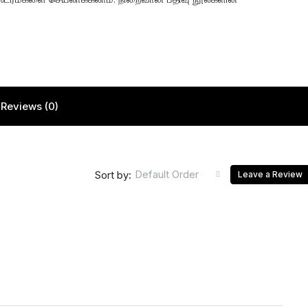
Reviews (0)
Default Order
Sort by:
Leave a Review