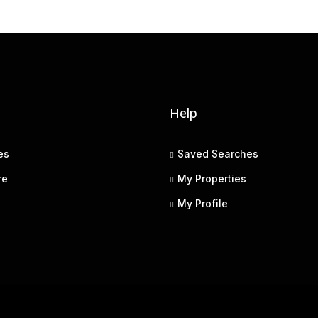
Help
es
Saved Searches
re
My Properties
My Profile