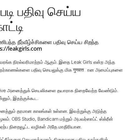
டி பதிவு செய்ய
ாட்டி
ணிபந்த நீர்வீழ்ச்சிகளை பதிவு செய்ய சிறந்த
://leakgirls.com
்வரங்க நிரல்வரிமாற்றம் ஆகும். இதை Leak Girls என்ற அந்த
s நேர்காணல்களை பதிவு செயலுக்கு மிக गुणवत्तான அமைப்புகளை
CamLive அனைத்துக் செயலிகளை தயாராக நிறைவேற்ற வேண்டும்.
னும், இதற்குக்கூட.
அனைத்தும் தரமான காலங்கள் உள்ளன. இவற்றுக்கு அடுத்த
லம். OBS Studio, Bandicam மற்றும் அபவர்ஸாப்ட் ஸ்க்ரீன்
கு ஏற்ப நிறைவூட்ட வழிகள் அதே மாதிரியான.
்ட்ரீம்களை செயலாக்கலாம். நிறைவான பதிவு நூல்களின்