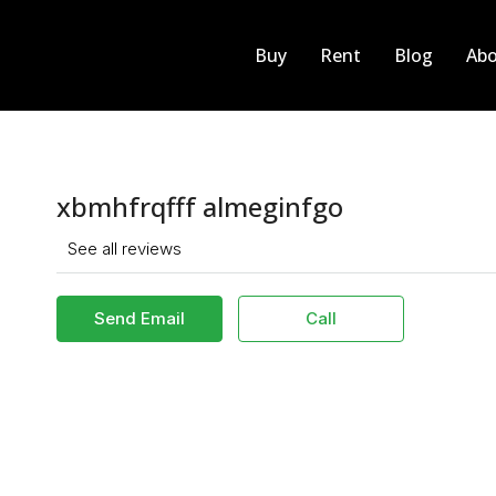
Buy
Rent
Blog
Abo
xbmhfrqfff almeginfgo
See all reviews
Send Email
Call