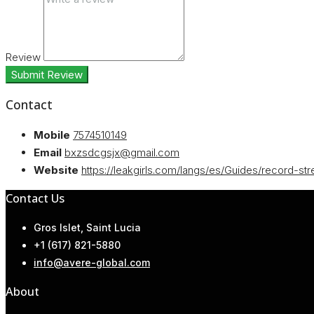
Review
Submit Review
Contact
Mobile
7574510149
Email
bxzsdcgsjx@gmail.com
Website
https://leakgirls.com/langs/es/Guides/record-st
Contact Us
Gros Islet, Saint Lucia
+1 (617) 821-5880
info@avere-global.com
About