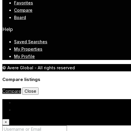
Favorites
Compare
Board
Help
Saved Searches
My Properties
My Profile
© Avere Global - All rights reserved
Compare listings
Compare
Close
Login
Register
×