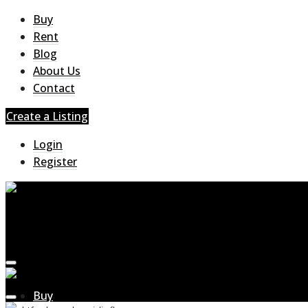
Buy
Rent
Blog
About Us
Contact
Create a Listing
Login
Register
Buy