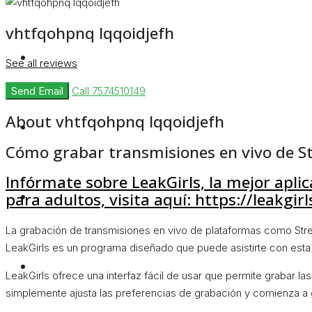
vhtfqohpnq lqqoidjefh
Rent
See all reviews
Send Email
Call
7574510149
About vhtfqohpnq lqqoidjefh
Blog
Cómo grabar transmisiones en vivo de 
Infórmate sobre LeakGirls, la mejor apli
About Us
para adultos, visita aquí: https://leakgir
La grabación de transmisiones en vivo de plataformas como Stre
LeakGirls es un programa diseñado que puede asistirte con esta 
Contact
LeakGirls ofrece una interfaz fácil de usar que permite grabar la
simplemente ajusta las preferencias de grabación y comienza a 