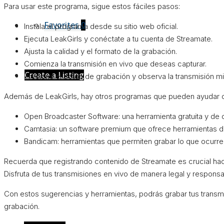
Para usar este programa, sigue estos fáciles pasos:
Favorites
0
Instala el programa desde su sitio web oficial.
Ejecuta LeakGirls y conéctate a tu cuenta de Streamate.
Ajusta la calidad y el formato de la grabación.
Comienza la transmisión en vivo que deseas capturar.
Create a Listing
Presiona el botón de grabación y observa la transmisión mi
Además de LeakGirls, hay otros programas que pueden ayudar c
Open Broadcaster Software: una herramienta gratuita y de c
Camtasia: un software premium que ofrece herramientas d
Bandicam: herramientas que permiten grabar lo que ocurre 
Recuerda que registrando contenido de Streamate es crucial hac
Disfruta de tus transmisiones en vivo de manera legal y responsa
Con estos sugerencias y herramientas, podrás grabar tus transmisi
grabación.