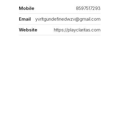
Mobile
8597517293
Email
yvrltgundefinedwzv@gmail.com
Website
https://playclaritas.com