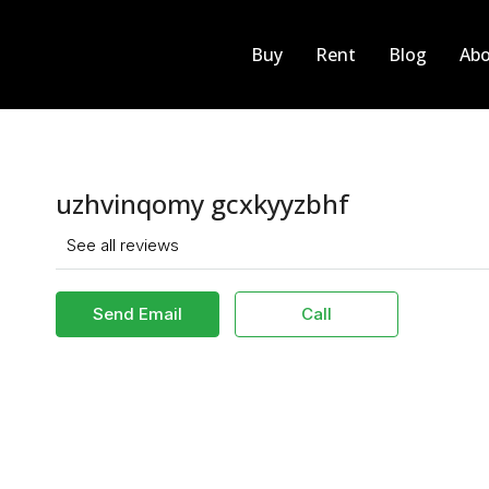
Buy
Rent
Blog
Abo
uzhvinqomy gcxkyyzbhf
See all reviews
Send Email
Call