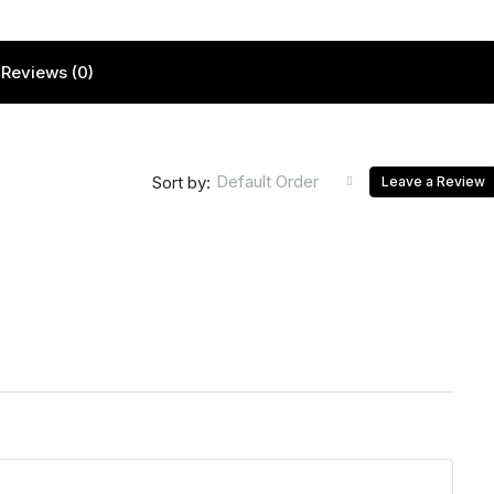
Reviews (0)
Default Order
Sort by:
Leave a Review