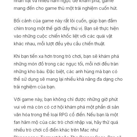
nhân vật và nhiều hầm ngục để khám phá, game
mang đến cho game thủ một trải nghiệm cuốn hút.
Bối cảnh của game này rất lôi cuốn, giúp bạn đắm
chìm trong một thế giới đầy thú vị. Bạn sẽ thực hiện
vào những cuộc chiến khốc liệt với các quái vật
khác nhau, mỗi lượt đều yêu cầu chiến thuật.
Khi bạn tiến xa hơn trong trò chơi, bạn sẽ khám phá
những món đồ trong các ngục tối, mỗi nơi đều tràn
những kho báu. Đặc biệt, các anh hùng mà bạn có
thể sử dụng sẽ mang lại nhiều khả năng đa dạng cho
trải nghiệm của bạn.
Với game này, bạn không chỉ được những giờ phút
vui vẻ mà còn có cơ hội khám phá một phần di sản
văn hóa trong thể loại RPG cổ điển. Nếu bạn là một
fan hâm mộ của các trò chơi nhập vai, hãy thử quá
nhiều trò chơi cổ điển khác trên Mac như