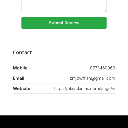
Submit Review
Contact
Mobile
8773460969
Email
zmjdwfflah@gmail.com
Website
https://playclaritas.com/langs/vi