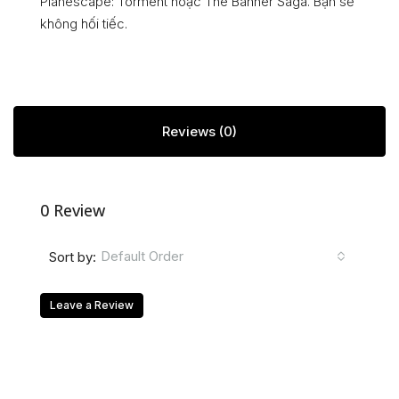
Planescape: Torment hoặc The Banner Saga. Bạn sẽ
không hối tiếc.
Reviews (0)
0 Review
Default Order
Sort by:
Leave a Review