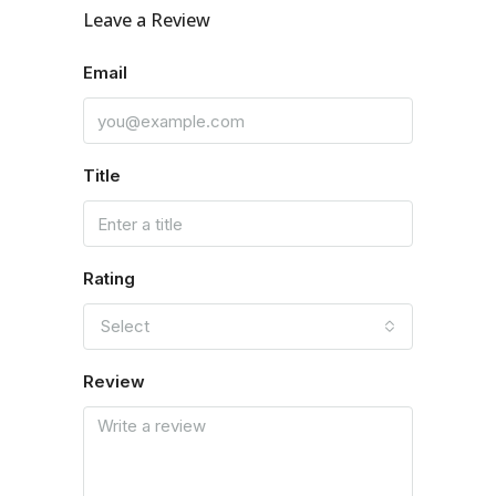
Leave a Review
Email
Title
Rating
Select
Review