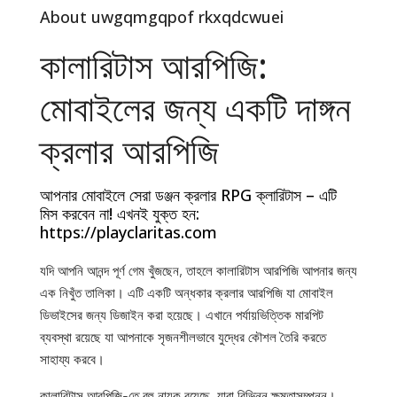
About uwgqmgqpof rkxqdcwuei
কালারিটাস আরপিজি:
মোবাইলের জন্য একটি দাঙ্গন
ক্রলার আরপিজি
আপনার মোবাইলে সেরা ডঞ্জন ক্রলার RPG ক্লারিটাস – এটি
মিস করবেন না! এখনই যুক্ত হন:
https://playclaritas.com
যদি আপনি আনন্দ পূর্ণ গেম খুঁজছেন, তাহলে কালারিটাস আরপিজি আপনার জন্য
এক নিখুঁত তালিকা। এটি একটি অন্ধকার ক্রলার আরপিজি যা মোবাইল
ডিভাইসের জন্য ডিজাইন করা হয়েছে। এখানে পর্যায়ভিত্তিক মারপিট
ব্যবস্থা রয়েছে যা আপনাকে সৃজনশীলভাবে যুদ্ধের কৌশল তৈরি করতে
সাহায্য করবে।
কালারিটাস আরপিজি-তে বহু নায়ক রয়েছে, যারা বিভিন্ন ক্ষমতাসম্পন্ন।