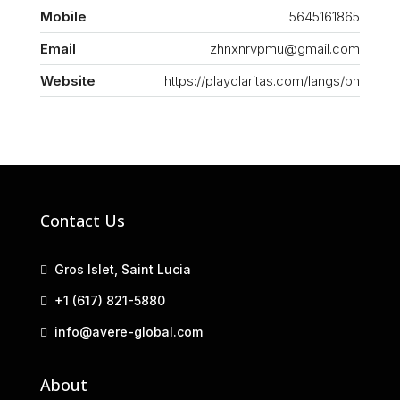
Mobile
5645161865
Email
zhnxnrvpmu@gmail.com
Website
https://playclaritas.com/langs/bn
Contact Us
Gros Islet, Saint Lucia
+1 (617) 821-5880
info@avere-global.com
About