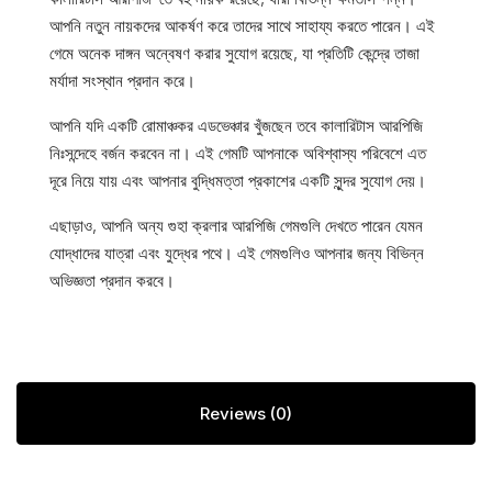
আপনি নতুন নায়কদের আকর্ষণ করে তাদের সাথে সাহায্য করতে পারেন। এই
গেমে অনেক দাঙ্গন অন্বেষণ করার সুযোগ রয়েছে, যা প্রতিটি কেন্দ্রে তাজা
মর্যাদা সংস্থান প্রদান করে।
আপনি যদি একটি রোমাঞ্চকর এডভেঞ্চার খুঁজছেন তবে কালারিটাস আরপিজি
নিঃসন্দেহে বর্জন করবেন না। এই গেমটি আপনাকে অবিশ্বাস্য পরিবেশে এত
দূরে নিয়ে যায় এবং আপনার বুদ্ধিমত্তা প্রকাশের একটি সুন্দর সুযোগ দেয়।
এছাড়াও, আপনি অন্য গুহা ক্রলার আরপিজি গেমগুলি দেখতে পারেন যেমন
যোদ্ধাদের যাত্রা এবং যুদ্ধের পথে। এই গেমগুলিও আপনার জন্য বিভিন্ন
অভিজ্ঞতা প্রদান করবে।
Reviews (0)