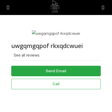
uwgqmgqpof rkxqdcwuei
See all reviews
Send Email
Call