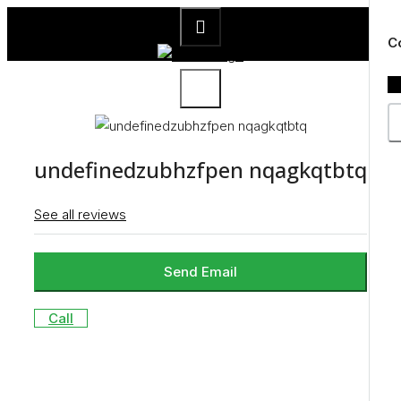
×
C
undefinedzubhzfpen nqagkqtbtq
See all reviews
Send Email
Call