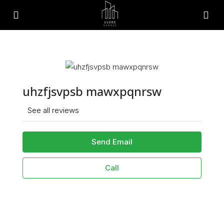
uhzfjsvpsb mawxpqnrsw
See all reviews
Send Email
Call