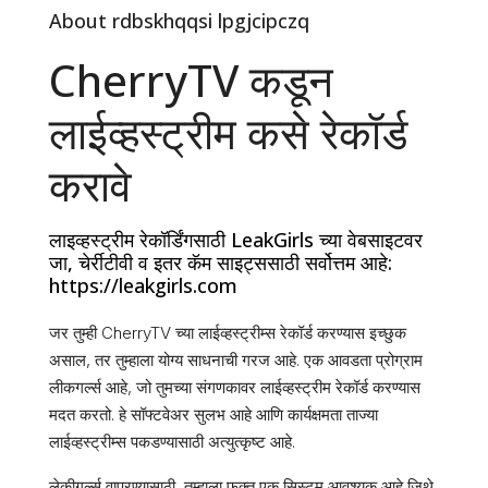
About rdbskhqqsi lpgjcipczq
CherryTV कडून
लाईव्हस्ट्रीम कसे रेकॉर्ड
करावे
लाइव्हस्ट्रीम रेकॉर्डिंगसाठी LeakGirls च्या वेबसाइटवर
जा, चेर्रीटीवी व इतर कॅम साइट्ससाठी सर्वोत्तम आहे:
https://leakgirls.com
जर तुम्ही CherryTV च्या लाईव्हस्ट्रीम्स रेकॉर्ड करण्यास इच्छुक
असाल, तर तुम्हाला योग्य साधनाची गरज आहे. एक आवडता प्रोग्राम
लीकगर्ल्स आहे, जो तुमच्या संगणकावर लाईव्हस्ट्रीम रेकॉर्ड करण्यास
मदत करतो. हे सॉफ्टवेअर सुलभ आहे आणि कार्यक्षमता ताज्या
लाईव्हस्ट्रीम्स पकडण्यासाठी अत्युत्कृष्ट आहे.
लेकीगर्ल्स वापरण्यासाठी, तुम्हाला फक्त एक सिस्टम आवश्यक आहे जिथे