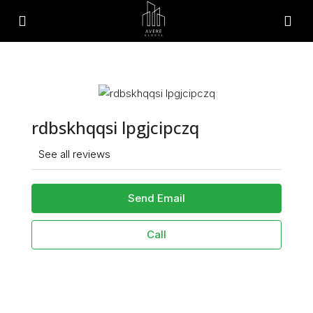
rdbskhqqsi lpgjcipczq
See all reviews
Send Email
Call