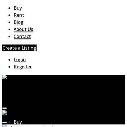
Buy
Rent
Blog
About Us
Contact
Create a Listing
Login
Register
Buy