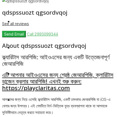
qdspssuozt qgsordvqoj
Rent
See all reviews
Send Email
Call
2993099344
About qdspssuozt qgsordvqoj
Blog
ক্ল্যারিটাস আরপিজি: আইওএসের জন্য একটি উত্তেজনাপূর্ণ
জেআরপিজি
About Us
এটি আপনার আইওএসের জন্য শ্রেষ্ঠ জেআরপিজি, ক্লারিটাস
ডান্জেন ক্রলার আরপিজি! এখনই শুরু করুন:
https://playclaritas.com
Contact
আপনাদের জন্য নিয়ে এসেছি ক্ল্যারিটাস আরপিজি, একটি চমৎকার জেআরপিজি যা iOS-এ
খেলার জন্য উপলব্ধ। এই গেমটিতে টার্ন-ভিত্তিক যুদ্ধ ব্যবস্থাপনা থাকে যা আপনাকে
সুনির্দিষ্টভাবে নেতৃত্ব করতে সহায়তা করে।