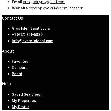
Email
crekgbbuym@gmail.com
Website
https://playclaritas.com/langs/bn
Contact Us
Gros Islet, Saint Lucia
+1 (617) 821-5880
info@avere-global.com
About
Favorites
Compare
Board
Help
Saved Searches
My Properties
My Profile