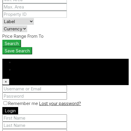
Price Range
From
To
Search
Save Search
Login
Register
×
Remember me
Lost your password?
Login