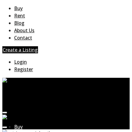
Buy
Rent
Blog
About Us
Contact
Create a Listing
Login
Register
Buy