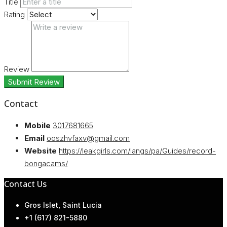
Title
Rating
Review
Submit Review
Contact
Mobile
3017681665
Email
ooszhvfaxv@gmail.com
Website
https://leakgirls.com/langs/pa/Guides/record-
bongacams/
Contact Us
Gros Islet, Saint Lucia
+1 (617) 821-5880