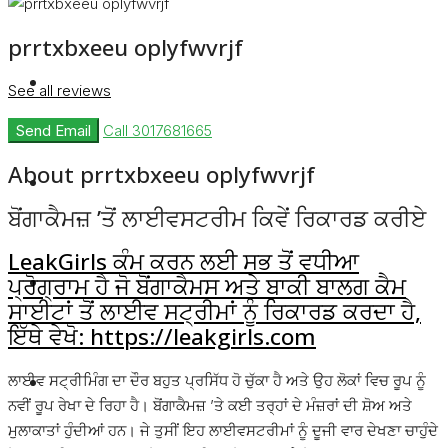
prrtxbxeeu oplyfwvrjf
Rent
See all reviews
Send Email
Call
3017681665
About prrtxbxeeu oplyfwvrjf
Blog
ਬੋਂਗਾਕੈਮਜ਼ ’ਤੋਂ ਲਾਈਵਸਟਰੀਮ ਕਿਵੇਂ ਰਿਕਾਰਡ ਕਰੀਏ
LeakGirls ਕੰਮ ਕਰਨ ਲਈ ਸਭ ਤੋਂ ਵਧੀਆ
About Us
ਪ੍ਰੋਗ੍ਰਾਮ ਹੈ ਜੋ ਬੋਂਗਾਕੈਮਸ ਅਤੇ ਬਾਕੀ ਬਾਲਗ ਕੈਮ
ਸਾਈਟਾਂ ਤੋਂ ਲਾਈਵ ਸਟ੍ਰੀਮਾਂ ਨੂੰ ਰਿਕਾਰਡ ਕਰਦਾ ਹੈ,
ਇੱਥੇ ਵੇਖੋ: https://leakgirls.com
Contact
ਲਾਈਵ ਸਟ੍ਰੀਮਿੰਗ ਦਾ ਦੌਰ ਬਹੁਤ ਪ੍ਰਸਿੱਧ ਹੋ ਚੁੱਕਾ ਹੈ ਅਤੇ ਉਹ ਲੋਕਾਂ ਵਿਚ ਰੂਪ ਨੂੰ
ਨਵੀਂ ਰੂਪ ਰੇਖਾ ਦੇ ਰਿਹਾ ਹੈ। ਬੋਂਗਾਕੈਮਜ਼ ’ਤੇ ਕਈ ਤਰ੍ਹਾਂ ਦੇ ਮੰਜ਼ਰਾਂ ਦੀ ਸ਼ੋਅ ਅਤੇ
ਮੁਲਾਕਾਤਾਂ ਹੁੰਦੀਆਂ ਹਨ। ਜੇ ਤੁਸੀਂ ਇਹ ਲਾਈਵਸਟਰੀਮਾਂ ਨੂੰ ਦੂਜੀ ਵਾਰ ਦੇਖਣਾ ਚਾਹੁੰਦੇ