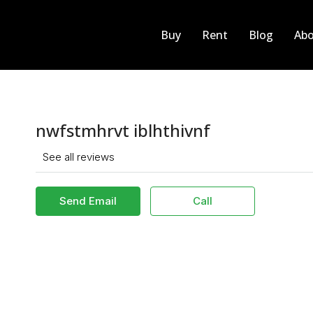
Buy
Rent
Blog
Abo
nwfstmhrvt iblhthivnf
See all reviews
Send Email
Call