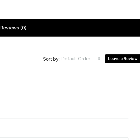
Reviews (0)
Default Order
Sort by:
Leave a Review