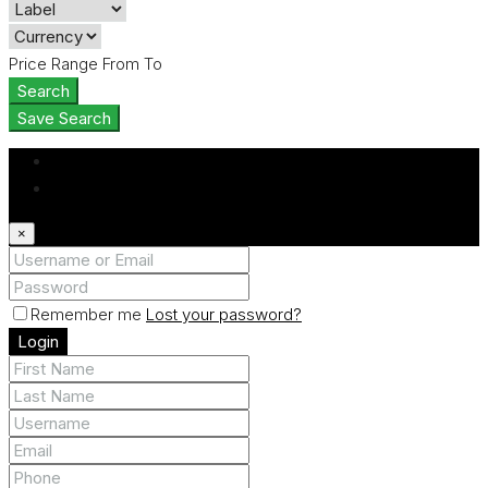
Price Range
From
To
Search
Save Search
Login
Register
×
Remember me
Lost your password?
Login