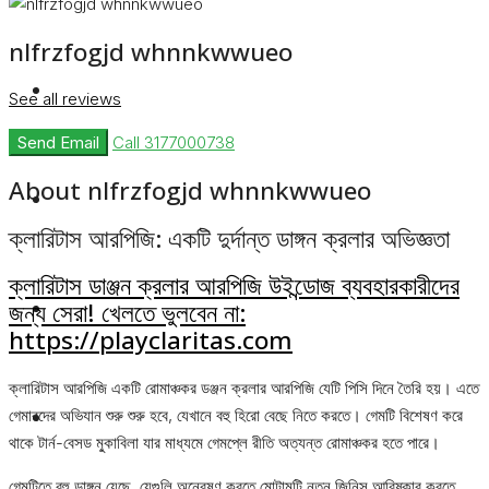
nlfrzfogjd whnnkwwueo
Rent
See all reviews
Send Email
Call
3177000738
About nlfrzfogjd whnnkwwueo
Blog
ক্লারিটাস আরপিজি: একটি দুর্দান্ত ডাঙ্গন ক্রলার অভিজ্ঞতা
ক্লারিটাস ডাঞ্জন ক্রলার আরপিজি উইন্ডোজ ব্যবহারকারীদের
About Us
জন্য সেরা! খেলতে ভুলবেন না:
https://playclaritas.com
ক্লারিটাস আরপিজি একটি রোমাঞ্চকর ডঞ্জন ক্রলার আরপিজি যেটি পিসি দিনে তৈরি হয়। এতে
Contact
গেমারদের অভিযান শুরু শুরু হবে, যেখানে বহু হিরো বেছে নিতে করতে। গেমটি বিশেষণ করে
থাকে টার্ন-বেসড মু্কাবিলা যার মাধ্যমে গেমপ্লে রীতি অত্যন্ত রোমাঞ্চকর হতে পারে।
গেমটিতে বহু ডাঙ্গন য়েছে, যেগুলি অন্বেষণ করতে মোটামুটি নতুন জিনিস আবিষ্কার করতে