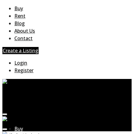
Buy
Rent
Blog
About Us
Contact
Create a Listing
Login
Register
Buy