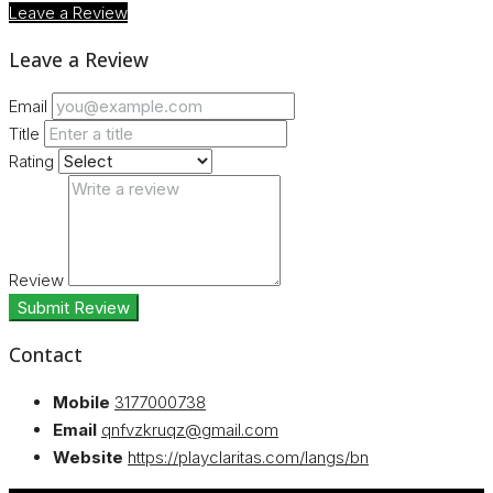
Leave a Review
Leave a Review
Email
Title
Rating
Review
Submit Review
Contact
Mobile
3177000738
Email
qnfvzkruqz@gmail.com
Website
https://playclaritas.com/langs/bn