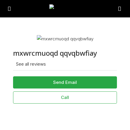
mxwrcmuoqd qqvqbwfiay
See all reviews
Send Email
Call