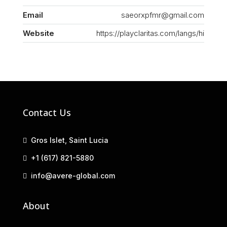
Email
saeorxpfmr@gmail.com
Website
https://playclaritas.com/langs/hi
Contact Us
Gros Islet, Saint Lucia
+1 (617) 821-5880
info@avere-global.com
About