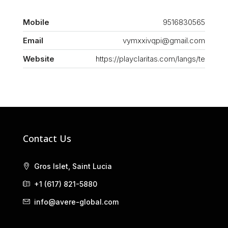
Mobile
9516830565
Email
vymxxivqpi@gmail.com
Website
https://playclaritas.com/langs/te
Contact Us
Gros Islet, Saint Lucia
+1 (617) 821-5880
info@avere-global.com