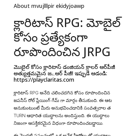
About mvujlllpir ekidyjoawp
క్లారిటాస్ RPG: మోబైల్
కోసం ప్రత్యేకంగా
రూపొందించిన JRPG
మొబైల్‌ కోసం క్లారిటాస్ డంజియ‌న్ క్రాలర్ ఆర్‌పీజీ
అత్యుత్తమమైన జےఆర్‌ పీజీ! ఇప్పుడే ఆడండి:
https://playclaritas.com
క్లారిటాస్ RPG అనేది చలించదగిన కోసం రూపొందించిన
జపనీస్ రోల్ ప్లేయింగ్ గేమ్ గా మార్గం తీసుకుంది. ఈ ఆట
అనుకుంటుంటే మీరు అనుభవించడానికి సంవత్సరాల త
TURN ఆధారిత యుద్ధాలను అందిస్తుంది. ఈ యుద్ధాలు
నిజంగా ఆసక్తికరమైన విధంగా రూపొందించబడ్డాయి.
ఈ మొదటి ప్రపంచంలో, ఒక అనేక హీరోలు తో యుద్ధాలు