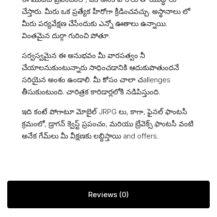
చేస్తారు. మీరు ఒక ప్రత్యేక హీరోగా క్రీడించవచ్చు. అస్థానాలు లో
మీరు పర్యవేక్షణ చేసేందుకు ఎన్నో ఊతాలు ఉన్నాయి.
వింతమైన దుర్గా గురించి పోతూ.
సర్వస్వమైన ఈ అనుభవం మీ వారసత్వం నీ
చేయాలనుకుంటున్నారు సాధించడానికి ఆదుకుపొతుందనే
సరియైన అంశం ఉండాలి. మీ కోసం చాలా చallenges
తీసుకుంటుంది. చారిత్రక కారిడార్లలోకి నడిపిస్తుంది.
ఇది కంటే పోగాటూ మోబైల్ JRPG లు, కాగా, ఫైనల్ ఫాంటసీ
క్రమంలో, డ్రాగన్ క్వెస్ట్ ప్రపంచం, మరియు బ్రేవెక్స్ ఫాంటసీ వంటి
అనేక గేమ్‌లు మీ వీక్షణకు లబ్దిస్తాయి and offers.
Reviews (0)