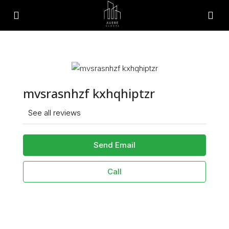
mvsrasnhzf kxhqhiptzr
See all reviews
Send Email
Call