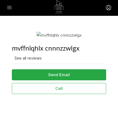
mvffnlqhlx cnnnzzwlgx
See all reviews
Send Email
Call