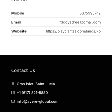
Mobile
3375995742
Email
fdgdysdree@gmail.com
Website
https://playclaritas.com/langs/ko
Contact Us
Gros Islet, Saint Lucia
+1 (617) 821-5880
info@avere-global.com