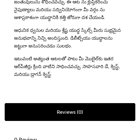
జంతువులును శోధించవచ్చు. ఈ ఆట ను క్లుప్తీకరించు
నైపుణ్యాలు మరియు సద్వినియోగంగా మీ వర్గం ను
ఆశాప్రకాశంగా యుద్ధానికి కత్తి జోరుగా దశ చేయండి.
ఆధునిక ధ్వనుల మరియు శ్రేష్ట యుద్ధ స్కిల్స్ మీరు సుభ్రమైన
అనుభవాన్ని నిచ్చి అందిస్తుంది. డిలీట్చేయు యుద్ధాలను
జట్టుగా అనుసరించడం సులభం.
ఇటువంటి అత్యంత ఆటలతో పాటు మీ మొబైల్‌కు ఇతర
ఆర్‌పీజీర్లు క్రింది వాటిని సాధించవచ్చు: సాహసవారి డే, క్వెస్ట్,
మరియు డ్రాగన్ క్వెస్ట్.
Reviews (0)
0 Review