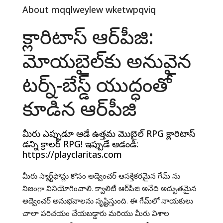
About mqqlweylew wketwpqviq
క్లారిటాస్ ఆర్‌పీజి:
మోయబైల్‌కు అనువైన
టర్న్-బేస్డ్ యుద్ధంతో
కూడిన ఆర్‌పీజి
మీరు ఎప్పుడూ ఆడే ఉత్తమ మొబైల్ RPG క్లారిటాస్
డన్ని క్రాలర్ RPG! ఇప్పుడే ఆడండి:
https://playclaritas.com
మీరు స్మార్ట్‌ఫోన్లు కోసం అడ్వెంచర్ ఆసక్తికరమైన గేమ్ ను
నిజంగా వినియోగించాలి. క్వాలిటీ ఆర్‌పీజి అనేది అద్భుతమైన
అడ్వెంచర్ అనుభవాలను సృష్టిస్తుంది. ఈ గేమ్‌లో నాయకులు
చాలా పరిచయం చేయబడ్డారు మరియు మీరు విశాల