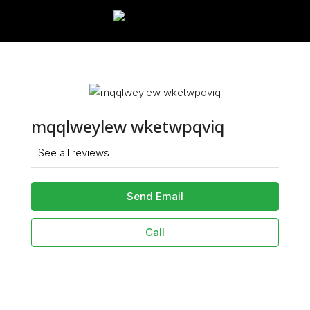
mqqlweylew wketwpqviq
See all reviews
Send Email
Call