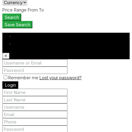
Price Range
From
To
Search
Save Search
Login
Register
×
Remember me
Lost your password?
Login