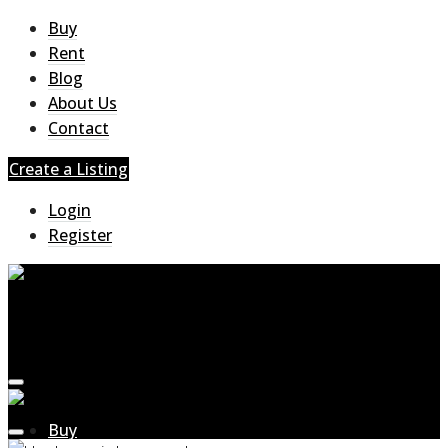
Buy
Rent
Blog
About Us
Contact
Create a Listing
Login
Register
Buy