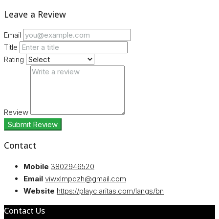
Leave a Review
Email
Title
Rating
Review
Submit Review
Contact
Mobile
3802946520
Email
viwxlmpdzh@gmail.com
Website
https://playclaritas.com/langs/bn
Contact Us