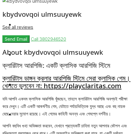
kbydvovqoi ulmsuuyewk
Rent
See all reviews
Send Email
Call
3802946520
About kbydvovqoi ulmsuuyewk
Blog
ক্লারিটাস আরপিজি: একটি ক্লাসিক আরপিজি স্টিমে
ক্লারিটাস ডাঙ্গন ক্রলার আরপিজি স্টিমে সেরা ক্লাসিক গেম।
About Us
খেলতে ভুলবেন না: https://playclaritas.com
যদি আপনি একদম ক্লাসিক আরপিজি খুঁজছেন, তাহলে ক্লারিটাস আরপিজি অবশ্যই পরীক্ষা
করে দেখুন। এটি একটি আকর্ষণীয় গেম, যেটাতে পর্যায়ভিত্তিক যুদ্ধ আছে এবং বহু নায়ক
Contact
বেছে নেয়ার সুযোগ রয়েছে। এই গেমের কাহিনী অনন্য এবং গেমপ্লে দর্শনীয়।
আপনি বহুবিধ গুহা অভিজ্ঞতা করবেন, যেখানে প্রত্যেকটি চাহিদা নতুন আপনার কৌশল এবং
বুদ্ধিমত্তা প্রয়োজন রেখে রাখে। এটি অফলাইন অভিজ্ঞতা করা যাবে, যা একটি দুর্দান্ত