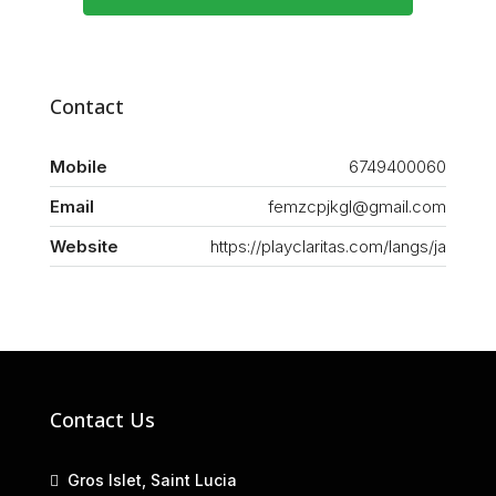
Contact
Mobile
6749400060
Email
femzcpjkgl@gmail.com
Website
https://playclaritas.com/langs/ja
Contact Us
Gros Islet, Saint Lucia