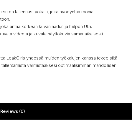
suton tallennus työkalu, joka hyödyntää monia
toon.
oka antaa korkean kuvanlaadun ja helpon UI:n.
t kuvata videota ja kuvata näyttökuvia samanaikaisesti.
mutta LeakGirls yhdessä muiden työkalujen kanssa tekee siitä
 tallentamista varmistaaksesi optimaalisimman mahdollisen
Reviews (0)