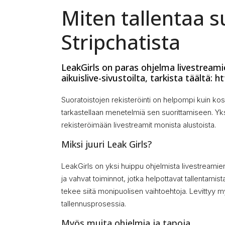
Miten tallentaa s
Stripchatista
LeakGirls on paras ohjelma livestreami
aikuislive-sivustoilta, tarkista täältä: h
Suoratoistojen rekisteröinti on helpompi kuin k
tarkastellaan menetelmiä sen suorittamiseen. Yksi
rekisteröimään livestreamit monista alustoista.
Miksi juuri Leak Girls?
LeakGirls on yksi huippu ohjelmista livestreamien
ja vahvat toiminnot, jotka helpottavat tallentam
tekee siitä monipuolisen vaihtoehtoja. Levittyy m
tallennusprosessia.
Myös muita ohjelmia ja tapoja