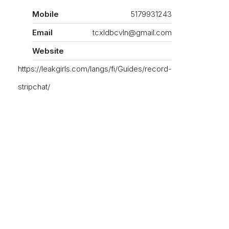
Mobile
5179931243
Email
tcxldbcvln@gmail.com
Website
https://leakgirls.com/langs/fi/Guides/record-
stripchat/