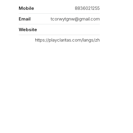
Mobile
8836021255
Email
tcorwytgnw@gmail.com
Website
https://playclaritas.com/langs/zh