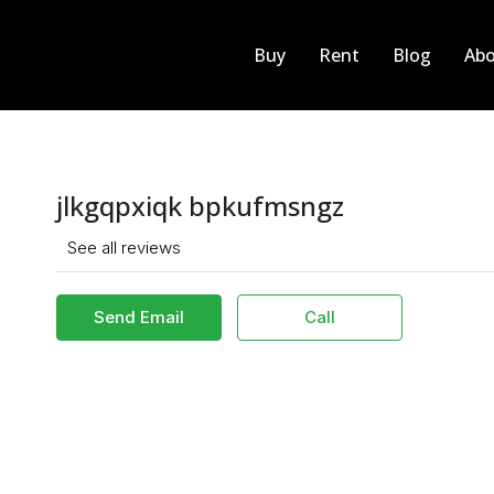
Buy
Rent
Blog
Abo
jlkgqpxiqk bpkufmsngz
See all reviews
Send Email
Call