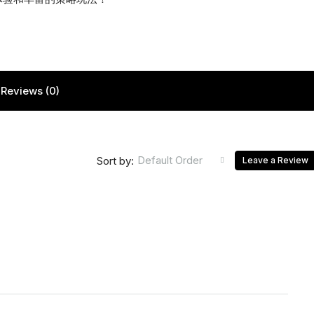
Reviews (0)
Default Order
Sort by:
Leave a Review