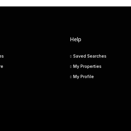
Help
es
Saved Searches
re
My Properties
My Profile