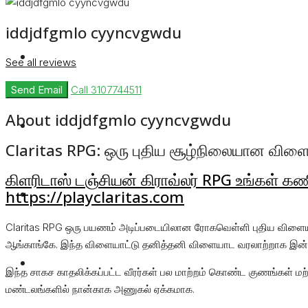
iddjdfgmlo cyyncvgwdu
Rent
See all reviews
Send Email
Call
3107744511
About iddjdfgmlo cyyncvgwdu
Blog
Claritas RPG: ஒரு புதிய சூழ்நிலையான விளைய
கிளரிடாஸ் டஞ்சியன் கிராவ்லர் RPG உங்கள் க
About Us
https://playclaritas.com
Claritas RPG ஒரு பயணம் அடிப்படையிலான ரோகவெள்ளி புதிய விளையாட்
ஆங்காங்கே. இந்த விளையாட்டு தனித்தனி விளையாட வரலாற்றாக இன்
Contact
இந்த சாகச காதலிக்கப்பட்ட வீரர்கள் பல மாற்றம் கொண்ட குணங்கள் மற்ற
மண்டலங்களில் நான்காக அணுகல் ஏக்கமாக.