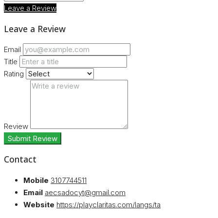
Leave a Review
Leave a Review
Email
Title
Rating
Review
Submit Review
Contact
Mobile
3107744511
Email
aecsadocyt@gmail.com
Website
https://playclaritas.com/langs/ta