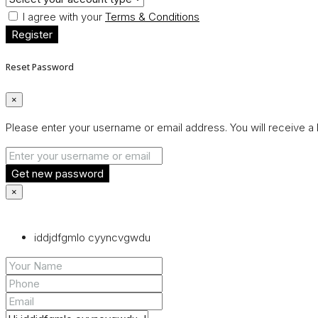
I agree with your
Terms & Conditions
Register
Reset Password
×
Please enter your username or email address. You will receive a 
Get new password
×
iddjdfgmlo cyyncvgwdu