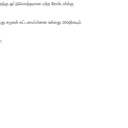
இதற்கு ஒட்டுமொத்தமான மற்ற ரோக்டார்க்கு
து சமூகக் கட்டமைப்பினை உள்ளது ဘာதிகயும்.
்.