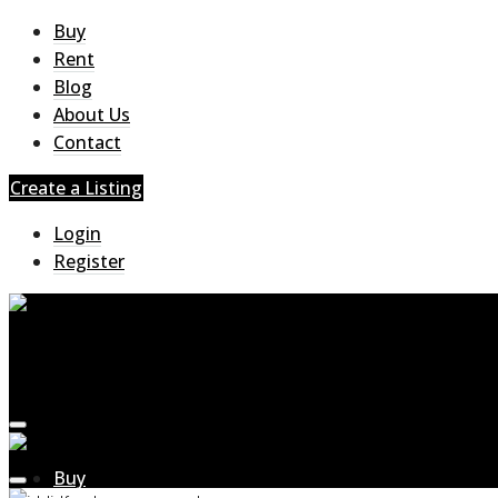
Buy
Rent
Blog
About Us
Contact
Create a Listing
Login
Register
Buy