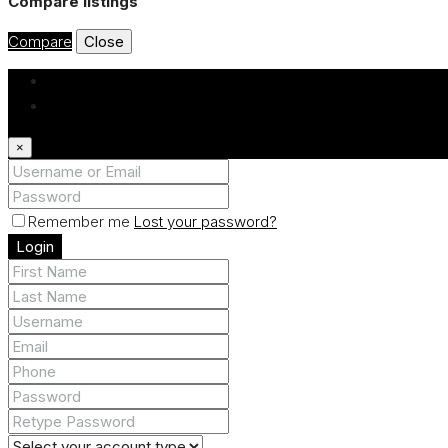
Compare listings
Compare
Close
Login
Register
×
Remember me
Lost your password?
Login