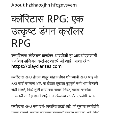
About hzhhaoxjhn hfcgnvsvem
क्लॅरिटास RPG: एक
उत्कृष्ट डंगन क्रॉलर
RPG
क्लारिटास डंजियन क्रॉलर आरपीजी हा आयओएससाठी
सर्वोत्तम डंजियन क्रॉलर आरपीजी आहे! आत्ता खेळा:
https://playclaritas.com
क्लॅरिटास RPG ही एक अद्भुत मोहक डंगन शोधण्याची RPG आहे जी
iOS साठी उपलब्ध आहे. या खेळात तुम्हाला युद्धभूमी मध्ये भाग घेण्याची
संधी मिळते, जिथे तुम्ही कायमच्या नायका निवडू शकता. प्रत्येक
नायकाची स्वतंत्र शक्ती आहेत, जे खेळाच्या संघर्षात उपयोगी ठरतात.
क्लॅरिटास RPG मध्ये टर्न-आधारित लढाई आहे, जी तुमच्या रणनीतीचे
महत्त्व वाढवते. तुम्हाला कायमच्या डंगनमध्ये प्रवास करायचा आहे, जिथे