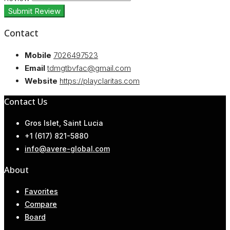
Submit Review
Contact
Mobile
7026497523
Email
tdmgtbvfac@gmail.com
Website
https://playclaritas.com
Contact Us
Gros Islet, Saint Lucia
+1 (617) 821-5880
info@avere-global.com
About
Favorites
Compare
Board