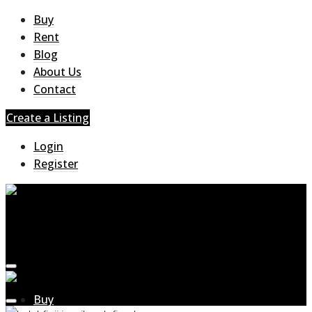
Buy
Rent
Blog
About Us
Contact
Create a Listing
Login
Register
Buy