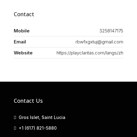
Contact
Mobile
3258147175
Email
rbwfxgxtuj@gmail.com
Website
https://playclaritas.com/langs/zh
Contact Us
Gros Islet, Saint Lucia
+1 (617) 821-5880