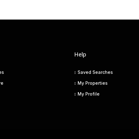
Help
es
Saved Searches
re
My Properties
My Profile