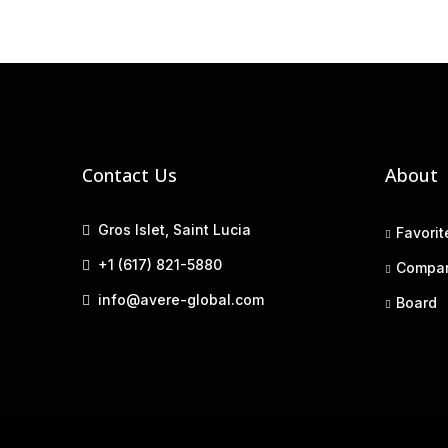
Contact Us
About
Gros Islet, Saint Lucia
Favorit
+1 (617) 821-5880
Compa
info@avere-global.com
Board