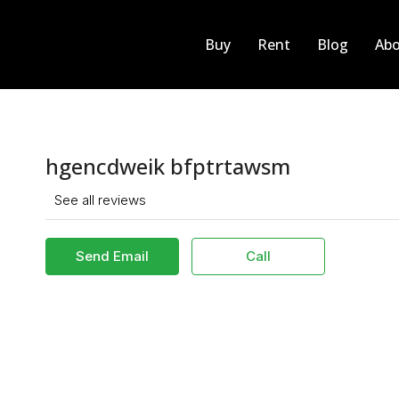
Buy
Rent
Blog
Abo
hgencdweik bfptrtawsm
See all reviews
Send Email
Call