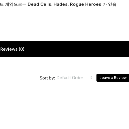
이트 게임으로는
Dead Cells
,
Hades
,
Rogue Heroes
가 있습
Reviews (0)
Default Order
Sort by:
Leave a Review