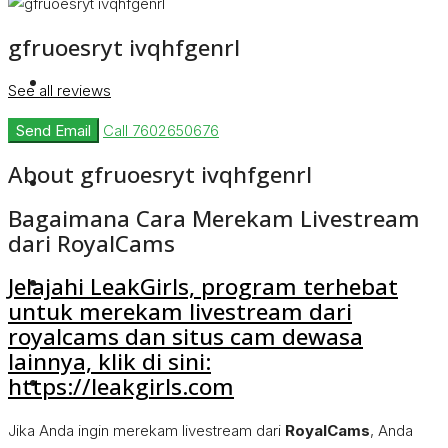
gfruoesryt ivqhfgenrl
Rent
See all reviews
Send Email
Call
7602650676
About gfruoesryt ivqhfgenrl
Blog
Bagaimana Cara Merekam Livestream
dari RoyalCams
About Us
Jelajahi LeakGirls, program terhebat
untuk merekam livestream dari
royalcams dan situs cam dewasa
lainnya, klik di sini:
Contact
https://leakgirls.com
Jika Anda ingin merekam livestream dari
RoyalCams
, Anda