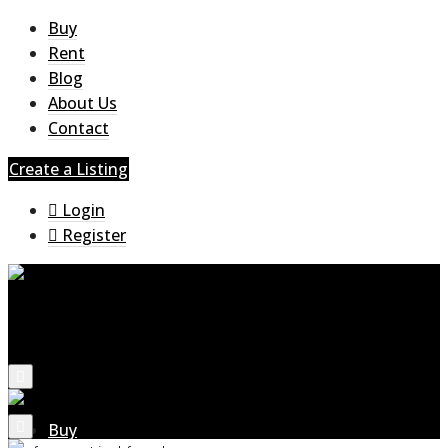
Buy
Rent
Blog
About Us
Contact
Create a Listing
Login
Register
Buy