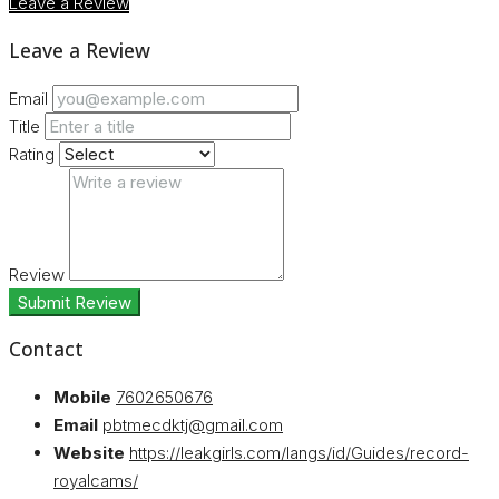
Leave a Review
Leave a Review
Email
Title
Rating
Review
Submit Review
Contact
Mobile
7602650676
Email
pbtmecdktj@gmail.com
Website
https://leakgirls.com/langs/id/Guides/record-
royalcams/