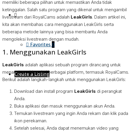
memiliki beberapa pilihan untuk memastikan Anda tidak
ketinggalan. Salah satu program yang dikenal untuk mengambil
livestream dari RoyalCams adalah
LeakGirls
. Dalam artikel ini,
kita akan membahas cara menggunakan LeakGirls serta
beberapa metode lainnya yang bisa membantu Anda
mengoleksi livestream dengan mudah.
Favorites
0
1. Menggunakan LeakGirls
LeakGirls
adalah aplikasi sebuah program dirancang untuk
menangkap video dari berbagai platform, termasuk RoyalCams.
Create a Listing
Berikut adalah langkah-langkah untuk menggunakan LeakGirls:
Download dan install program
LeakGirls
di perangkat
Anda.
Buka aplikasi dan masuk menggunakan akun Anda.
Temukan livestream yang ingin Anda rekam dan klik pada
ikon perekaman.
Setelah selesai, Anda dapat menemukan video yang