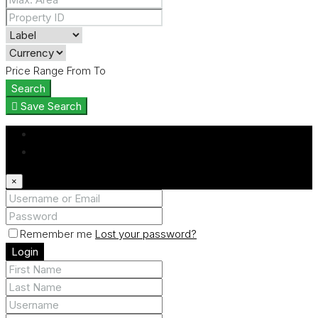
Price Range
From
To
Search
Save Search
Login
Register
×
Remember me
Lost your password?
Login