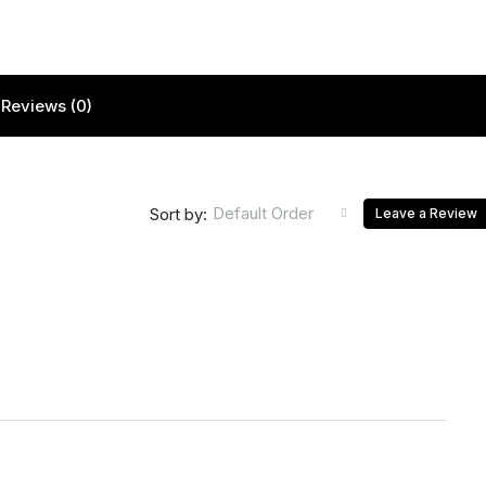
Reviews (0)
Default Order
Sort by:
Leave a Review