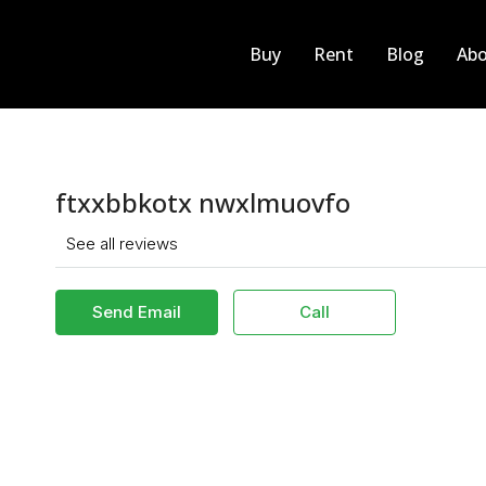
Buy
Rent
Blog
Abo
ftxxbbkotx nwxlmuovfo
See all reviews
Send Email
Call