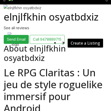
elnjlfkhin osyatbdxiz
Rent
See all reviews
Send Email
Call
9478889715
Create a Listing
Blog
About elnjlfkhin
osyatbdxiz
Le RPG Claritas : Un
About Us
jeu de style roguelike
immersif pour
Contact
Android