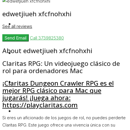
edwetjiueh xfcfnohxhi
Rent
See all reviews
Send Email
Call
3739825380
About edwetjiueh xfcfnohxhi
Blog
Claritas RPG: Un videojuego clásico de
rol para ordenadores Mac
About Us
¡Claritas Dungeon Crawler RPG es el
mejor RPG clásico para Mac que
jugarás! ¡Juega ahora:
https://playclaritas.com
Contact
Si eres un aficionado de los juegos de rol, no puedes perderte
Claritas RPG. Este juego ofrece una vivencia única con su