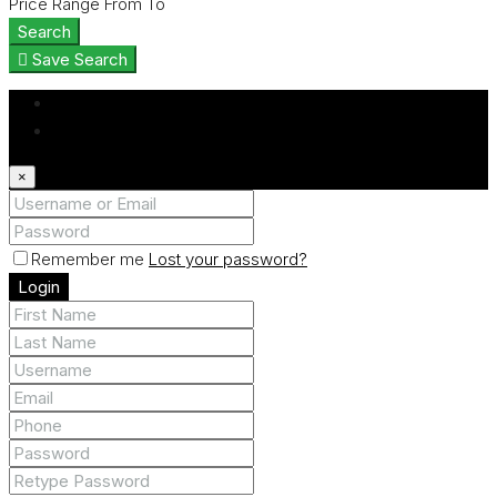
Price Range
From
To
Search
Save Search
Login
Register
×
Remember me
Lost your password?
Login