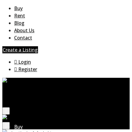
Buy
Rent
Blog
About Us
Contact
Create a Listing
Login
Register
Buy