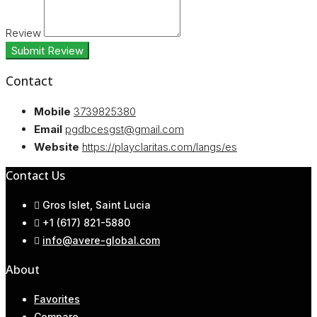
Review
Submit Review
Contact
Mobile
3739825380
Email
pgdbcesgst@gmail.com
Website
https://playclaritas.com/langs/es
Contact Us
Gros Islet, Saint Lucia
+1 (617) 821-5880
info@avere-global.com
About
Favorites
Compare