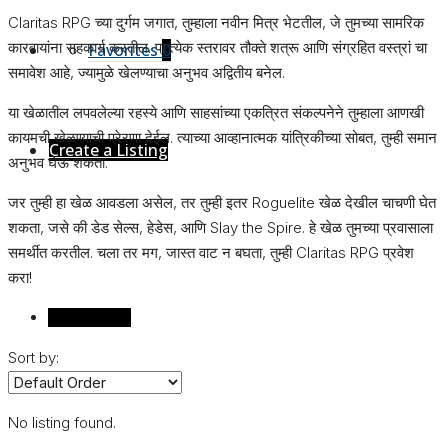
Claritas RPG च्या दुर्गम जगात, तुम्हाला नवीन मित्र भेटतील, जे तुमच्या सामरिक
कारवायांना सहकार्य करतील. प्रत्येक स्तरावर तौक्ते शत्रू आणि संग्रहित वस्त्रां चा
Favorites
0
समावेश आहे, ज्यामुळे खेलण्याचा अनुभव अद्वितीय बनेल.
या खेळातील लपवलेल्या रहस्ये आणि साहसांच्या एकत्रित संकल्पनेने तुम्हाला आणखी
कायमची खेळण्याची प्रेरणा देईल. त्याच्या आव्हानात्मक यांत्रिकीच्या सोबत, तुम्ही समान
Create a Listing
अनुभव घेऊ शकता.
जर तुम्ही हा खेळ आवडला असेल, तर तुम्ही इतर Roguelite खेळ देखील चाचणी घेत
शकता, जसे की डेड सेल्स, हेडेस, आणि Slay the Spire. हे खेळ तुमच्या प्रवासाला
समर्थीत करतील. चला तर मग, जास्त वाट न बघता, तुम्ही Claritas RPG प्रवेश
करा!
Reviews (0)
Sort by:
No listing found.