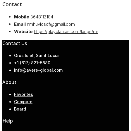
Contact
Mobile
3648112184
Email
nmhuvlcscf@gmail.com
Website
https://playclaritas.com/langs/mr
Contact Us
Gros Islet, Saint Lucia
+1 (617) 821-5880
info@avere-global.com
About
Favorites
Compare
Board
Help