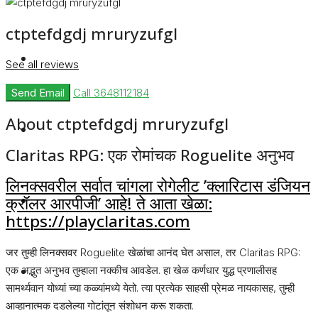
ctptefdgdj mruryzufgl
Rent
See all reviews
Send Email
Call
3648112184
About ctptefdgdj mruryzufgl
Blog
Claritas RPG: एक रोमांचक Roguelite अनुभव
लिनक्सवरील सर्वात चांगला रोगेलीट ’क्लारिटास डंजियन
About Us
क्रॉलर आरपीजी’ आहे! ते आता खेळा:
https://playclaritas.com
जर तुम्ही लिनक्सवर Roguelite खेळांचा आनंद घेत असाल, तर Claritas RPG:
Contact
एक अद्भुत अनुभव तुम्हाला नक्कीच आवडेल. हा खेळ कर्णधार युद्ध प्रणालीसह
सामर्थ्यवान योध्यां च्या कळ्यांमध्ये येतो. त्या प्रत्येक साहसी प्रेमळ नायकासह, तुम्ही
आव्हानात्मक दडलेल्या गोटांतून संशोधन करू शकता.