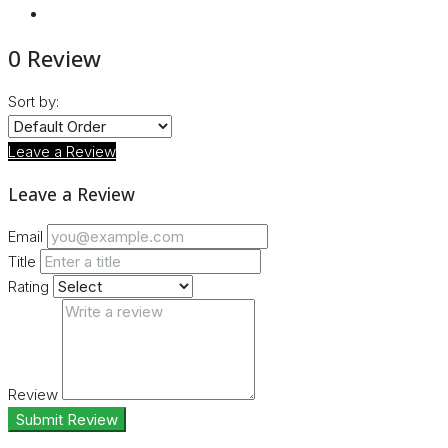
0 Review
Sort by:
Leave a Review
Leave a Review
Email
Title
Rating
Review
Submit Review