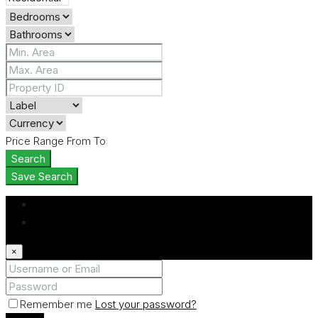
Price Range
From
To
Search
Save Search
Login
Register
×
Remember me
Lost your password?