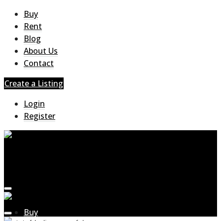
Buy
Rent
Blog
About Us
Contact
Create a Listing
Login
Register
Buy