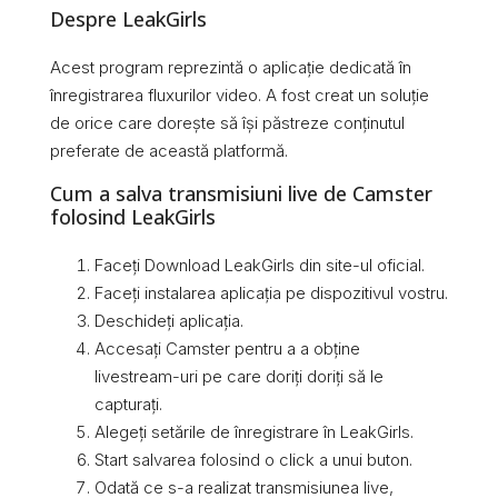
Despre LeakGirls
Acest program reprezintă o aplicație dedicată în
înregistrarea fluxurilor video. A fost creat un soluție
de orice care dorește să își păstreze conținutul
preferate de această platformă.
Cum a salva transmisiuni live de Camster
folosind LeakGirls
Faceți Download LeakGirls din site-ul oficial.
Faceți instalarea aplicația pe dispozitivul vostru.
Deschideți aplicația.
Accesați Camster pentru a a obține
livestream-uri pe care doriți doriți să le
capturați.
Alegeți setările de înregistrare în LeakGirls.
Start salvarea folosind o click a unui buton.
Odată ce s-a realizat transmisiunea live,