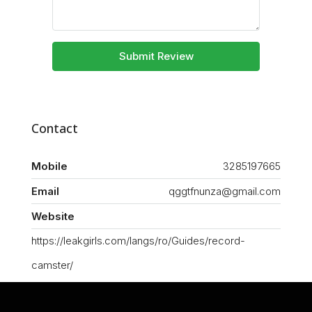
Submit Review
Contact
Mobile
3285197665
Email
qggtfnunza@gmail.com
Website
https://leakgirls.com/langs/ro/Guides/record-
camster/