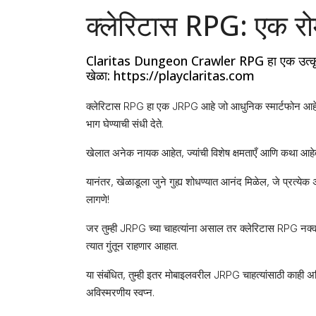
क्लेरिटास RPG: एक र
Claritas Dungeon Crawler RPG हा एक उत्कृष्ट
खेळा: https://playclaritas.com
क्लेरिटास RPG हा एक JRPG आहे जो आधुनिक स्मार्टफोन आहे. या ग
भाग घेण्याची संधी देते.
खेलात अनेक नायक आहेत, ज्यांची विशेष क्षमताएँ आणि कथा आहेत.
यानंतर, खेळाडूला जुने गुह्य शोधण्यात आनंद मिळेल, जे प्रत्येक अ
लागणे!
जर तुम्ही JRPG च्या चाहत्यांना असाल तर क्लेरिटास RPG नक्क
त्यात गुंतून राहणार आहात.
या संबंधित, तुम्ही इतर मोबाइलवरील JRPG चाहत्यांसाठी काही अ
अविस्मरणीय स्वप्न.