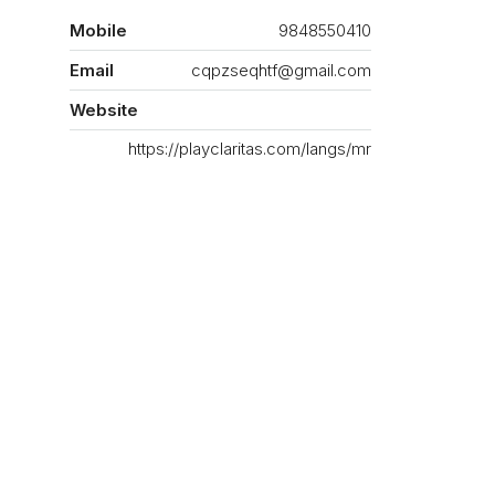
Mobile
9848550410
Email
cqpzseqhtf@gmail.com
Website
https://playclaritas.com/langs/mr