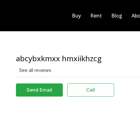
Buy
Rent
Blog
Abo
abcybxkmxx hmxiikhzcg
See all reviews
Send Email
Call