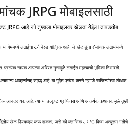
ोमांचक JRPG मोबाइलसाठी
 JRPG आहे जो तुम्हाला मोबाइलवर खेळता येईल! ताबडतोब
ेममध्ये लढाईचा टर्न बेस्ड यांत्रिक आहे, जे खेळाडूंना रोमांचक लढायांमध्ये
 प्रत्येक नायक आपल्या अविरत गुणामुळे लढाईत महत्त्वाची भूमिका निभावतो.
सामान्य आव्हानांसह समृद्ध आहे. या गुहेत प्रवेश करणे म्हणजे खजिन्यांच्या शोधात
ीच आनंददायक आहे. त्याच्या उत्कृष्ट ग्राफिक्स आणि आकर्षक कथानकामुळे तुम्ही
द्वितीय खेळ डिस्कव्हर करू शकता, जसे की क्लासिक JRPG किंवा अत्युत्तम गतीचे