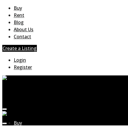
Buy
Rent
Blog
About Us
Contact
Create a Listing
Login
Register
Buy