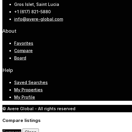
Gros Islet, Saint Lucia
+1 (617) 821-5880
info@avere-global.com
About
Favorites
Compare
Board
Help
Saved Searches
My Properties
My Profile
© Avere Global - All rights reserved
Compare listings