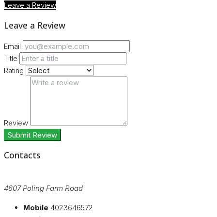
Leave a Review
Leave a Review
Email
Title
Rating
Review
Submit Review
Contacts
4607 Poling Farm Road
Mobile
4023646572