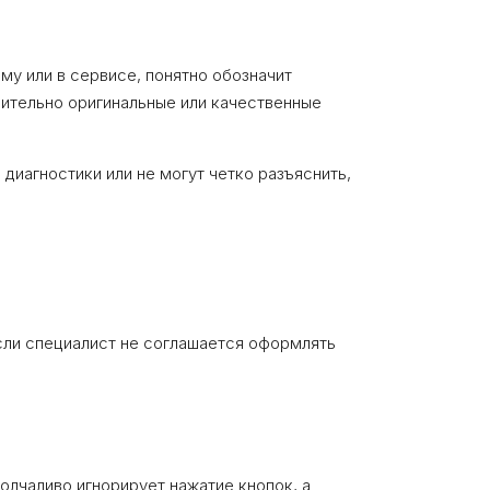
му или в сервисе, понятно обозначит
чительно оригинальные или качественные
иагностики или не могут четко разъяснить,
если специалист не соглашается оформлять
олчаливо игнорирует нажатие кнопок, а