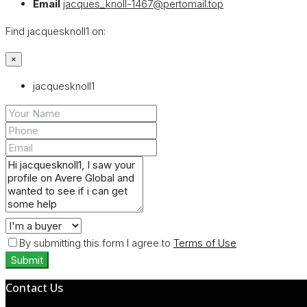
Email
jacques_knoll-1467@pertomail.top
Find jacquesknoll1 on:
×
jacquesknoll1
By submitting this form I agree to
Terms of Use
Submit
Contact Us