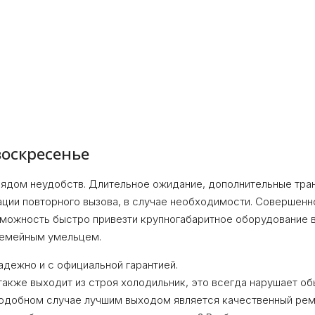
воскресенье
 рядом неудобств. Длительное ожидание, дополнительные тра
зации повторного вызова, в случае необходимости. Совершен
можность быстро привезти крупногабаритное оборудование в
семейным умельцем.
адежно и с официальной гарантией.
также выходит из строя холодильник, это всегда нарушает о
В подобном случае лучшим выходом является качественный ре