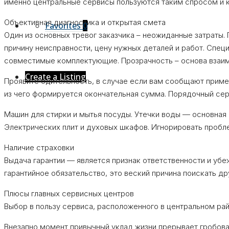
именно центральные сервисы пользуются таким спросом и к
Объективная диагностика и открытая смета
Favorites
0
Один из основных тревог заказчика – неожиданные затраты.
причину неисправности, цену нужных деталей и работ. Спец
совместимые комплектующие. Прозрачность – основа взаи
Create a Listing
Проявите бдительность, в случае если вам сообщают пример
из чего формируется окончательная сумма. Порядочный сер
Машин для стирки и мытья посуды. Утечки воды — основная 
Электрических плит и духовых шкафов. Игнорировать пробл
Наличие страховки
Выдача гарантии — является признак ответственности и уб
гарантийное обязательство, это веский причина поискать др
Плюсы главных сервисных центров
Выбор в пользу сервиса, расположенного в центральном ра
Внезапно момент привычный уклад жизни прерывает гробовая