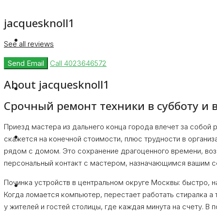
jacquesknoll1
Rent
See all reviews
Send Email
Call
4023646572
About jacquesknoll1
Blog
Срочный ремонт техники в субботу и 
Приезд мастера из дальнего конца города влечет за собой
About Us
скажется на конечной стоимости, плюс трудности в органи
рядом с домом. Это сохранение драгоценного времени, воз
персональный контакт с мастером, назначающимся вашим 
Починка устройств в центральном округе Москвы: быстро, н
Contact
Когда ломается компьютер, перестает работать стиралка а 
у жителей и гостей столицы, где каждая минута на счету. 