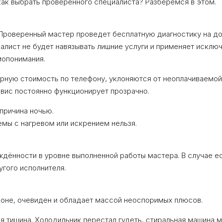
ак выбрать проверенного специалиста? Разберемся в этом.
 Проверенный мастер проведет бесплатную диагностику на до
иалист не будет навязывать лишние услуги и применяет исклю
мопонимания.
ную стоимость по телефону, уклоняются от неоплачиваемой д
вис постоянно функционирует прозрачно.
причина ночью.
емы с нагревом или искрением нельзя.
еждённости в уровне выполненной работы мастера. В случае 
угого исполнителя.
йоне, очевиден и обладает массой неоспоримых плюсов.
 тишина. Холодильник перестал гудеть, стиральная машина м