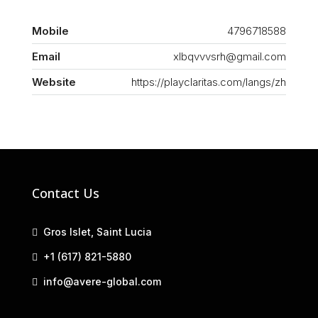
Mobile
4796718588
Email
xlbqvvvsrh@gmail.com
Website
https://playclaritas.com/langs/zh
Contact Us
Gros Islet, Saint Lucia
+1 (617) 821-5880
info@avere-global.com